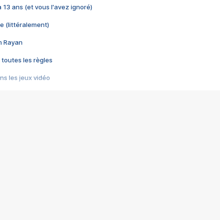
 a 13 ans (et vous l'avez ignoré)
e (littéralement)
im Rayan
 toutes les règles
s les jeux vidéo
us choquant de Rockstar ? - Le scandale BULLY
e plus moche de Steam
du RÊVE tourne au CAUCHEMAR
pendant 8 heures
it… à tort
umiliés par un jeu vidéo
ire - Final Fantasy 8
ti un empire - Age of Empires